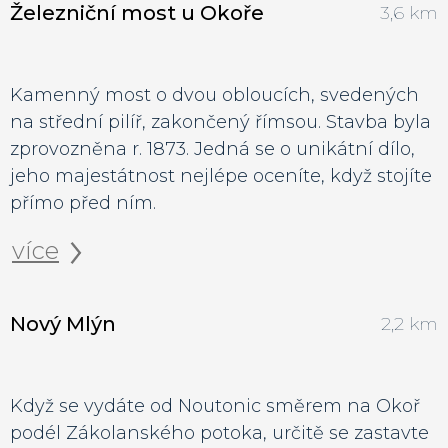
Železniční most u Okoře
3,6 km
Kamenný most o dvou obloucích, svedených
na střední pilíř, zakončený římsou. Stavba byla
zprovozněna r. 1873. Jedná se o unikátní dílo,
jeho majestátnost nejlépe oceníte, když stojíte
přímo před ním.
více
Nový Mlýn
2,2 km
Když se vydáte od Noutonic směrem na Okoř
podél Zákolanského potoka, určitě se zastavte