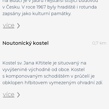
na Budči je v jádru nejstarší stojící budovou
v Česku. V roce 1967 byly hradiště i rotunda
zapsány jako kulturní památky.
více
Noutonický kostel
0,7 km
Kostel sv. Jana Křtitele je situovaný na
vyvýšenině východně od obce. Kostel
s komponovaným schodištěm v průčelí je
obklopen hřbitovem vymezeným ohradní zdí.
více