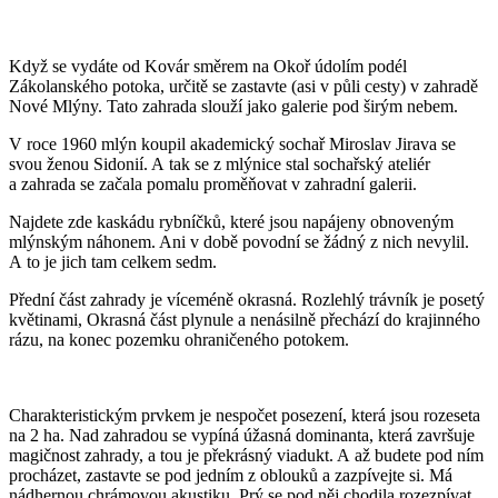
Když se vydáte od Kovár směrem na Okoř údolím podél
Zákolanského potoka, určitě se zastavte (asi v půli cesty) v zahradě
Nové Mlýny. Tato zahrada slouží jako galerie pod širým nebem.
V roce 1960 mlýn koupil akademický sochař Miroslav Jirava se
svou ženou Sidonií. A tak se z mlýnice stal sochařský ateliér
a zahrada se začala pomalu proměňovat v zahradní galerii.
Najdete zde kaskádu rybníčků, které jsou napájeny obnoveným
mlýnským náhonem. Ani v době povodní se žádný z nich nevylil.
A to je jich tam celkem sedm.
Přední část zahrady je víceméně okrasná. Rozlehlý trávník je posetý
květinami, Okrasná část plynule a nenásilně přechází do krajinného
rázu, na konec pozemku ohraničeného potokem.
Charakteristickým prvkem je nespočet posezení, která jsou rozeseta
na 2 ha. Nad zahradou se vypíná úžasná dominanta, která završuje
magičnost zahrady, a tou je překrásný viadukt. A až budete pod ním
procházet, zastavte se pod jedním z oblouků a zazpívejte si. Má
nádhernou chrámovou akustiku. Prý se pod něj chodila rozezpívat