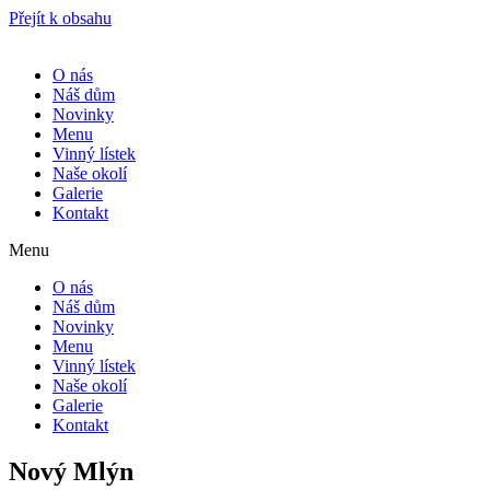
Přejít k obsahu
O nás
Náš dům
Novinky
Menu
Vinný lístek
Naše okolí
Galerie
Kontakt
Menu
O nás
Náš dům
Novinky
Menu
Vinný lístek
Naše okolí
Galerie
Kontakt
Nový Mlýn